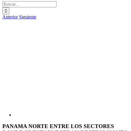
Buscar:
Anterior
Siguiente
Ver
imagen
más
grande
PANAMA NORTE ENTRE LOS SECTORES