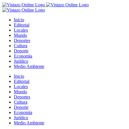
Saltar
al
contenido
Inicio
Editorial
Locales
Mundo
Deportes
Cultura
Deporte
Economía
Jurídico
Medio Ambiente
Inicio
Editorial
Locales
Mundo
Deportes
Cultura
Deporte
Economía
Jurídico
Medio Ambiente