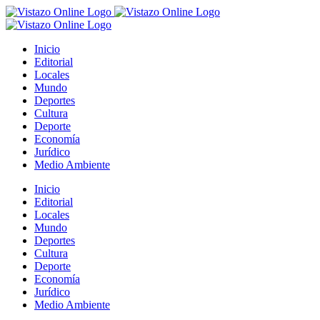
Saltar
al
contenido
Inicio
Editorial
Locales
Mundo
Deportes
Cultura
Deporte
Economía
Jurídico
Medio Ambiente
Inicio
Editorial
Locales
Mundo
Deportes
Cultura
Deporte
Economía
Jurídico
Medio Ambiente