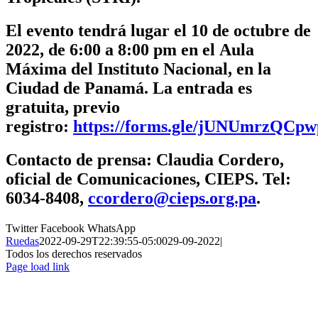
El evento tendrá lugar el
10 de octubre de
2022, de 6:00 a 8:00 pm
en el
Aula
Máxima del Instituto Nacional
, en la
Ciudad de Panamá. La entrada es
gratuita, previo
registro:
https://forms.gle/jUNUmrzQCp
Contacto de prensa:
Claudia Cordero,
oficial de Comunicaciones, CIEPS. Tel:
6034-8408,
ccordero@cieps.org.pa
.
Twitter
Facebook
WhatsApp
Ruedas
2022-09-29T22:39:55-05:00
29-09-2022
|
Todos los derechos reservados
Page load link
Ir
a
Arriba