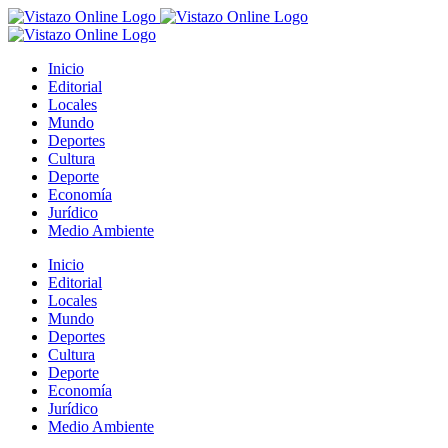
Saltar
al
contenido
Inicio
Editorial
Locales
Mundo
Deportes
Cultura
Deporte
Economía
Jurídico
Medio Ambiente
Inicio
Editorial
Locales
Mundo
Deportes
Cultura
Deporte
Economía
Jurídico
Medio Ambiente