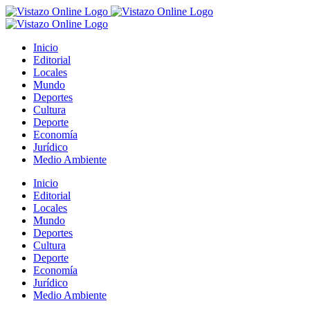
Saltar
al
contenido
Inicio
Editorial
Locales
Mundo
Deportes
Cultura
Deporte
Economía
Jurídico
Medio Ambiente
Inicio
Editorial
Locales
Mundo
Deportes
Cultura
Deporte
Economía
Jurídico
Medio Ambiente