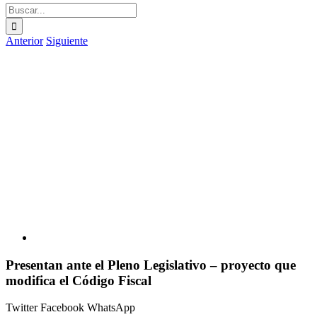
Buscar:
Anterior
Siguiente
Ver
imagen
más
grande
Presentan ante el Pleno Legislativo – proyecto que
modifica el Código Fiscal
Twitter
Facebook
WhatsApp