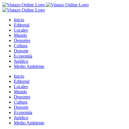
Saltar
al
contenido
Inicio
Editorial
Locales
Mundo
Deportes
Cultura
Deporte
Economía
Jurídico
Medio Ambiente
Inicio
Editorial
Locales
Mundo
Deportes
Cultura
Deporte
Economía
Jurídico
Medio Ambiente