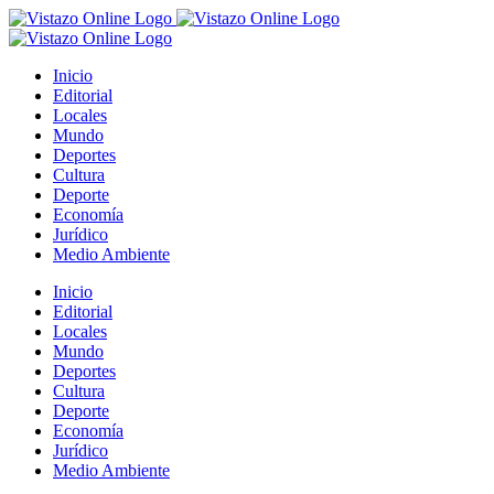
Saltar
al
contenido
Inicio
Editorial
Locales
Mundo
Deportes
Cultura
Deporte
Economía
Jurídico
Medio Ambiente
Inicio
Editorial
Locales
Mundo
Deportes
Cultura
Deporte
Economía
Jurídico
Medio Ambiente