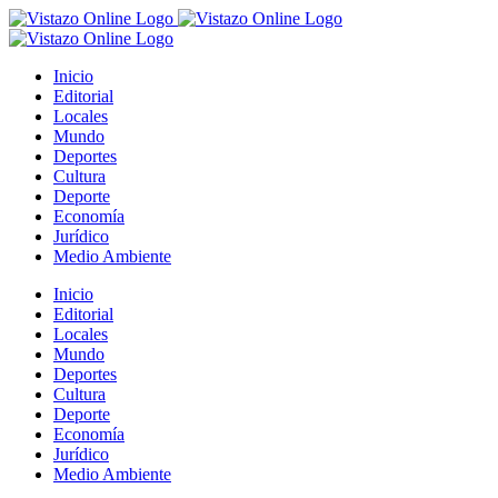
Saltar
al
contenido
Inicio
Editorial
Locales
Mundo
Deportes
Cultura
Deporte
Economía
Jurídico
Medio Ambiente
Inicio
Editorial
Locales
Mundo
Deportes
Cultura
Deporte
Economía
Jurídico
Medio Ambiente