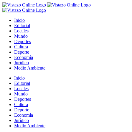
Saltar
al
contenido
Inicio
Editorial
Locales
Mundo
Deportes
Cultura
Deporte
Economía
Jurídico
Medio Ambiente
Inicio
Editorial
Locales
Mundo
Deportes
Cultura
Deporte
Economía
Jurídico
Medio Ambiente