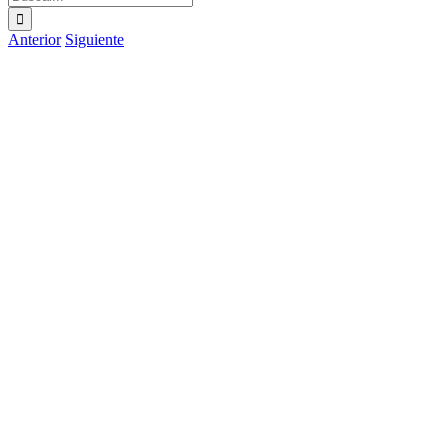
Anterior
Siguiente
Ver
imagen
más
grande