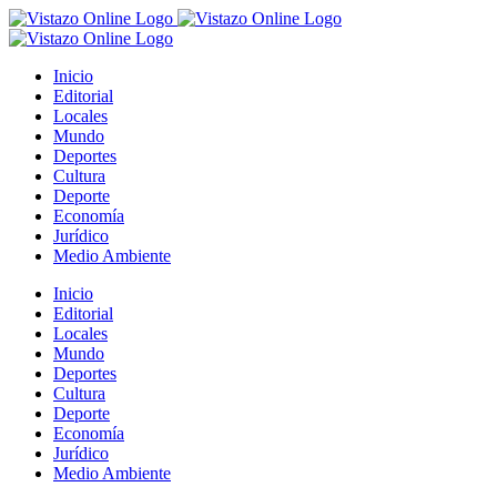
Saltar
al
contenido
Inicio
Editorial
Locales
Mundo
Deportes
Cultura
Deporte
Economía
Jurídico
Medio Ambiente
Inicio
Editorial
Locales
Mundo
Deportes
Cultura
Deporte
Economía
Jurídico
Medio Ambiente