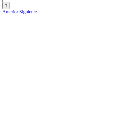
Anterior
Siguiente
Ver
imagen
más
grande