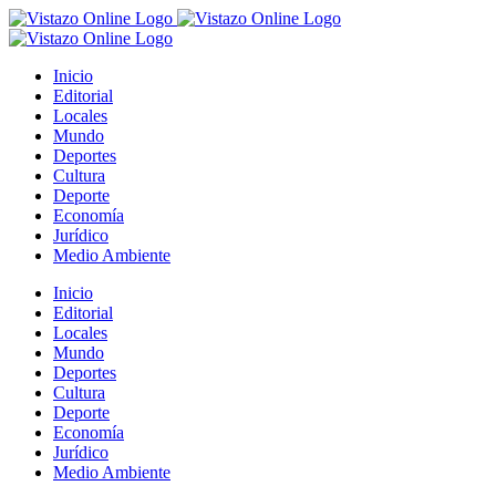
Saltar
al
contenido
Inicio
Editorial
Locales
Mundo
Deportes
Cultura
Deporte
Economía
Jurídico
Medio Ambiente
Inicio
Editorial
Locales
Mundo
Deportes
Cultura
Deporte
Economía
Jurídico
Medio Ambiente