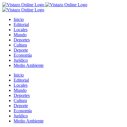
Saltar
al
contenido
Inicio
Editorial
Locales
Mundo
Deportes
Cultura
Deporte
Economía
Jurídico
Medio Ambiente
Inicio
Editorial
Locales
Mundo
Deportes
Cultura
Deporte
Economía
Jurídico
Medio Ambiente