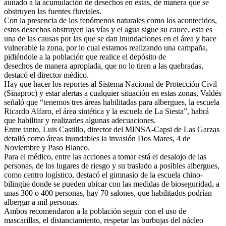
aunado a la acumulación de desechos en estas, de manera que se
obstruyen las fuentes fluviales.
Con la presencia de los fenómenos naturales como los acontecidos,
estos desechos obstruyen las vías y el agua sigue su cauce, esta es
una de las causas por las que se dan inundaciones en el área y hace
vulnerable la zona, por lo cual estamos realizando una campaña,
pidiéndole a la población que realice el depósito de
desechos de manera apropiada, que no lo tiren a las quebradas,
destacó el director médico.
Hay que hacer los reportes al Sistema Nacional de Protección Civil
(Sinaproc) y estar alertas a cualquier situación en estas zonas, Valdés
señaló que “tenemos tres áreas habilitadas para albergues, la escuela
Ricardo Alfaro, el área sintética y la escuela de La Siesta”, habrá
que habilitar y realizarles algunas adecuaciones.
Entre tanto, Luis Castillo, director del MINSA-Capsi de Las Garzas
detalló como áreas inundables la invasión Dos Mares, 4 de
Noviembre y Paso Blanco.
Para el médico, entre las acciones a tomar está el desalojo de las
personas, de los lugares de riesgo y su traslado a posibles albergues,
como centro logístico, destacó el gimnasio de la escuela chino-
bilingüe donde se pueden ubicar con las medidas de bioseguridad, a
unas 300 o 400 personas, hay 70 salones, que habilitados podrían
albergar a mil personas.
Ambos recomendaron a la población seguir con el uso de
mascarillas, el distanciamiento, respetar las burbujas del núcleo