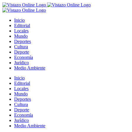
Saltar
al
contenido
Inicio
Editorial
Locales
Mundo
Deportes
Cultura
Deporte
Economía
Jurídico
Medio Ambiente
Inicio
Editorial
Locales
Mundo
Deportes
Cultura
Deporte
Economía
Jurídico
Medio Ambiente