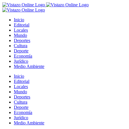
Saltar
al
contenido
Inicio
Editorial
Locales
Mundo
Deportes
Cultura
Deporte
Economía
Jurídico
Medio Ambiente
Inicio
Editorial
Locales
Mundo
Deportes
Cultura
Deporte
Economía
Jurídico
Medio Ambiente