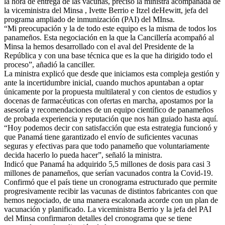
la hora de entrega de las vacunas, precisó la ministra acompañada de
la viceministra del Minsa , Ivette Berrio e Itzel deHewitt, jefa del
programa ampliado de inmunización (PAI) del MInsa.
“Mi preocupación y la de todo este equipo es la misma de todos los
panameños. Esta negociación en la que la Cancillería acompañó al
Minsa la hemos desarrollado con el aval del Presidente de la
República y con una base técnica que es la que ha dirigido todo el
proceso”, añadió la canciller.
La ministra explicó que desde que iniciamos esta compleja gestión y
ante la incertidumbre inicial, cuando muchos apuntaban a optar
únicamente por la propuesta multilateral y con cientos de estudios y
docenas de farmacéuticas con ofertas en marcha, apostamos por la
asesoría y recomendaciones de un equipo científico de panameños
de probada experiencia y reputación que nos han guiado hasta aquí.
“Hoy podemos decir con satisfacción que esta estrategia funcionó y
que Panamá tiene garantizado el envío de suficientes vacunas
seguras y efectivas para que todo panameño que voluntariamente
decida hacerlo lo pueda hacer”, señaló la ministra.
Indicó que Panamá ha adquirido 5,5 millones de dosis para casi 3
millones de panameños, que serían vacunados contra la Covid-19.
Confirmó que el país tiene un cronograma estructurado que permite
progresivamente recibir las vacunas de distintos fabricantes con que
hemos negociado, de una manera escalonada acorde con un plan de
vacunación y planificado. La viceministra Berrio y la jefa del PAI
del Minsa confirmaron detalles del cronograma que se tiene