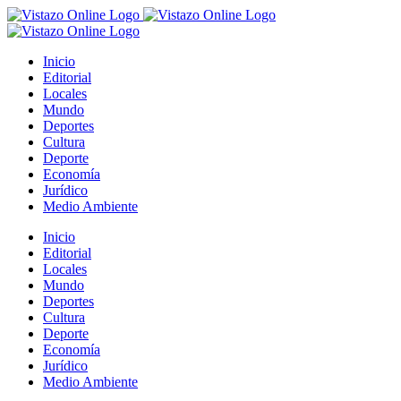
Saltar
al
contenido
Inicio
Editorial
Locales
Mundo
Deportes
Cultura
Deporte
Economía
Jurídico
Medio Ambiente
Inicio
Editorial
Locales
Mundo
Deportes
Cultura
Deporte
Economía
Jurídico
Medio Ambiente