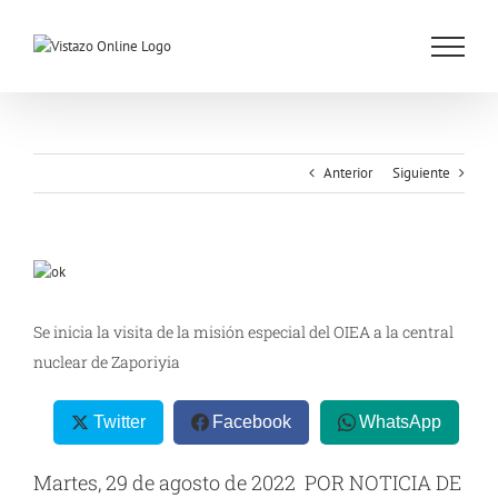
Saltar
al
contenido
Anterior
Siguiente
Ver
imagen
más
Se inicia la visita de la misión especial del OIEA a la central
grande
nuclear de Zaporiyia
Twitter
Facebook
WhatsApp
Martes, 29 de agosto de 2022 POR NOTICIA DE