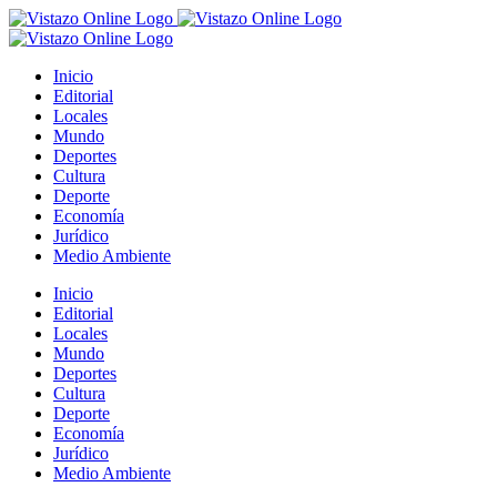
Saltar
al
contenido
Inicio
Editorial
Locales
Mundo
Deportes
Cultura
Deporte
Economía
Jurídico
Medio Ambiente
Inicio
Editorial
Locales
Mundo
Deportes
Cultura
Deporte
Economía
Jurídico
Medio Ambiente