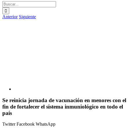
Buscar:
Anterior
Siguiente
Ver
imagen
más
grande
Se reinicia jornada de vacunación en menores con el
fin de fortalecer el sistema inmuniológico en todo el
país
Twitter
Facebook
WhatsApp