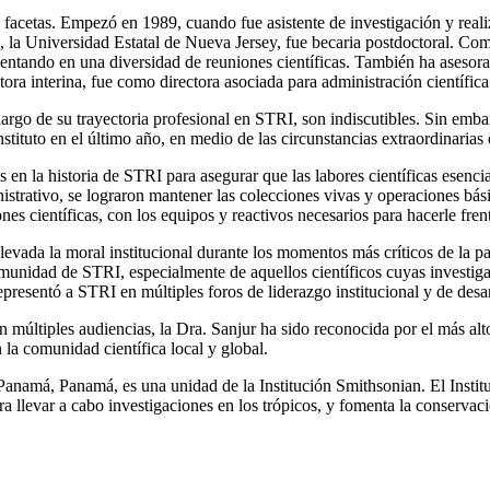
 facetas. Empezó en 1989, cuando fue asistente de investigación y reali
, la Universidad Estatal de Nueva Jersey, fue becaria postdoctoral. Com
ntando en una diversidad de reuniones científicas.
También ha asesorad
ectora interina, fue como
directora asociada para administración científica
largo de su trayectoria profesional en STRI, son indiscutibles. Sin emb
tituto en el último año, en medio de las circunstancias extraordinaria
es en la historia de STRI para asegurar que las labores científicas esenc
istrativo, se lograron mantener las colecciones vivas y operaciones bási
es científicas, con los equipos y reactivos necesarios para hacerle frente
r elevada la moral institucional durante los momentos más críticos de l
omunidad de STRI, especialmente de aquellos científicos cuyas investig
resentó a STRI en múltiples foros de liderazgo institucional y de desar
ltiples audiencias, la Dra. Sanjur ha sido reconocida por el más alto li
n la comunidad científica local y global.
 Panamá, Panamá, es una unidad de la Institución Smithsonian. El Instit
ra llevar a cabo investigaciones en los trópicos, y fomenta la conservac