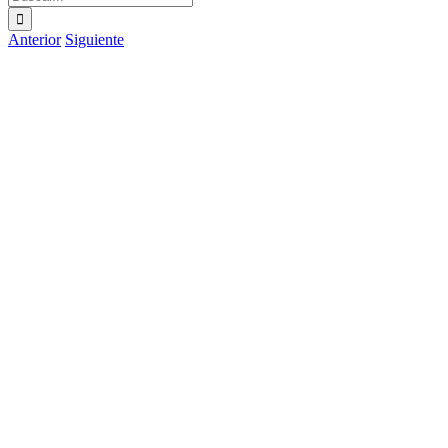
Anterior
Siguiente
Ver
imagen
más
grande