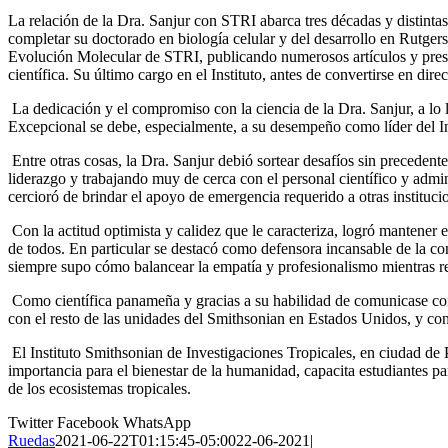
La relación de la Dra. Sanjur con STRI abarca tres décadas y distintas
completar su doctorado en biología celular y del desarrollo en Rutgers
Evolución Molecular de STRI, publicando numerosos artículos y prese
científica. Su último cargo en el Instituto, antes de convertirse en dir
La dedicación y el compromiso con la ciencia de la Dra. Sanjur, a lo 
Excepcional se debe, especialmente, a su desempeño como líder del Ins
Entre otras cosas, la Dra. Sanjur debió sortear desafíos sin precedent
liderazgo y trabajando muy de cerca con el personal científico y admin
cercioró de brindar el apoyo de emergencia requerido a otras institucion
Con la actitud optimista y calidez que le caracteriza, logró mantene
de todos. En particular se destacó como defensora incansable de la c
siempre supo cómo balancear la empatía y profesionalismo mientras rep
Como científica panameña y gracias a su habilidad de comunicase con mú
con el resto de las unidades del Smithsonian en Estados Unidos, y co
El Instituto Smithsonian de Investigaciones Tropicales, en ciudad de
importancia para el bienestar de la humanidad, capacita estudiantes pa
de los ecosistemas tropicales.
Twitter
Facebook
WhatsApp
Ruedas
2021-06-22T01:15:45-05:00
22-06-2021
|