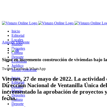
Saltar
al
contenido
Inicio
Editorial
Locales
Anterior
Siguiente
Mundo
Deportes
Ver
Cultura
imagen
Deporte
más
Sigue en incremento construcción de viviendas bajo
Economía
grande
Jurídico
Twitter
Facebook
WhatsApp
Medio Ambiente
Viernes, 27 de mayo de 2022.
La actividad 
Inicio
Editorial
Dirección Nacional de Ventanilla Única de
Locales
incrementado la aprobación de proyectos y 
Mundo
Deportes
fecha.
Cultura
Deporte