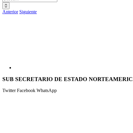
Anterior
Siguiente
Ver
imagen
más
grande
SUB SECRETARIO DE ESTADO NORTEAMERIC
Twitter
Facebook
WhatsApp