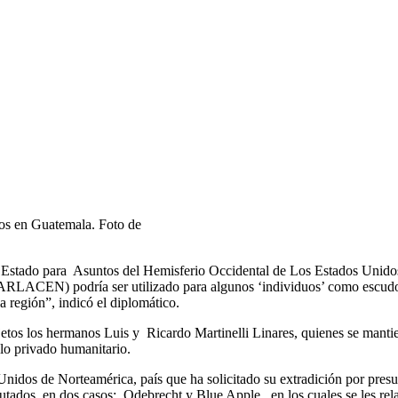
dos en Guatemala. Foto de
stado para Asuntos del Hemisferio Occidental de Los Estados Unidos
PARLACEN) podría ser utilizado para algunos ‘individuos’ como escud
 región”, indicó el diplomático.
jetos los hermanos Luis y Ricardo Martinelli Linares, quienes se mantie
lo privado humanitario.
Unidos de Norteamérica, país que ha solicitado su extradición por pres
ados en dos casos: Odebrecht y Blue Apple, en los cuales se les relac