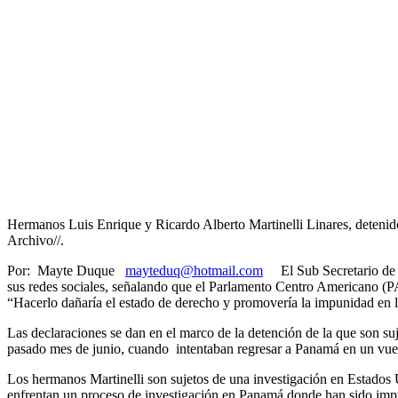
Hermanos Luis Enrique y Ricardo Alberto Martinelli Linares, deteni
Archivo//.
Por: Mayte Duque
mayteduq@hotmail.com
El Sub Secretario de E
sus redes sociales, señalando que el Parlamento Centro Americano (
“Hacerlo dañaría el estado de derecho y promovería la impunidad en la
Las declaraciones se dan en el marco de la detención de la que son su
pasado mes de junio, cuando intentaban regresar a Panamá en un vue
Los hermanos Martinelli son sujetos de una investigación en Estados 
enfrentan un proceso de investigación en Panamá donde han sido imput