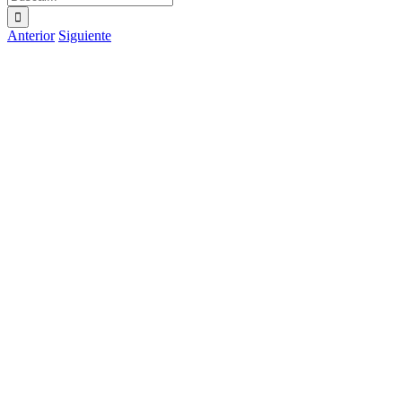
Anterior
Siguiente
Ver
imagen
más
grande