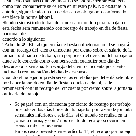
la situación sanitaria que vivimos, no se podrá celebrar esta fecha
como tradicionalmente se celebra en nuestro país. No obstante lo
anterior, sigue siendo un día de descanso obligatorio conforme lo
establece la norma laboral.
Siendo esto así todo trabajador que sea requerido para trabajar en
esta fecha será remunerado con recargo de trabajo en día de fiesta
nacional, de
acuerdo a lo siguiente:
“
Artículo 49.
El trabajo en día de fiesta o duelo nacional se pagará
con un recargo del
c
i
e
n
t
o
c
i
n
c
u
e
n
t
a
p
o
r
c
i
e
n
t
o
sobre el salario de la
jornada ordinaria de trabajo, sin perjuicio
del derecho del trabajador
aque se le conceda como compensación cualquier otro día de
descanso a la semana. El recargo del ciento cincuenta por ciento
incluye la remuneración del día de descanso.
Cuando el trabajador presta servicios en el día que debe dársele libre
por haber laborado en día de fiesta o duelo nacional, se le
remunerará con un recargo del cincuenta por ciento sobre la jornada
ordinaria de trabajo.
Se pagará con un cincuenta por ciento de recargo por trabajo
prestado en los días libres del trabajador por razón de jornadas
semanales inferiores a seis días, si el trabajo se realiza en la
jornada diurna, y con 75 porciento de recargo si ocurre en la
jornada mixta o nocturna.
En los casos previstos en el artículo 47, el recargo por trabajo