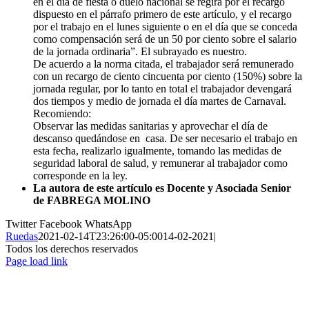
en el día de fiesta o duelo nacional se regirá por el recargo
dispuesto en el párrafo primero de este artículo, y el recargo
por el trabajo en el lunes siguiente o en el día que se conceda
como compensación será de un 50 por ciento sobre el salario
de la jornada ordinaria
”
.
El subrayado es nuestro.
De acuerdo a la norma citada, el trabajador será remunerado
con un recargo de ciento cincuenta por ciento (150%) sobre la
jornada regular, por lo tanto en total el trabajador devengará
dos tiempos y medio de jornada el día martes de Carnaval.
Recomiendo
:
Ob
servar las medidas sanitarias y aprovechar el día d
e
descanso quedándose en
casa. De ser necesario el trabajo en
esta fecha, realizarlo igualmente, tomando las medidas de
seguridad laboral de salud, y remunerar al trabajador como
corresponde en la ley.
La autora de este artículo es Docente y Asociada Senior
de FABREGA MOLINO
Twitter
Facebook
WhatsApp
Ruedas
2021-02-14T23:26:00-05:00
14-02-2021
|
Todos los derechos reservados
Page load link
Ir
a
Arriba