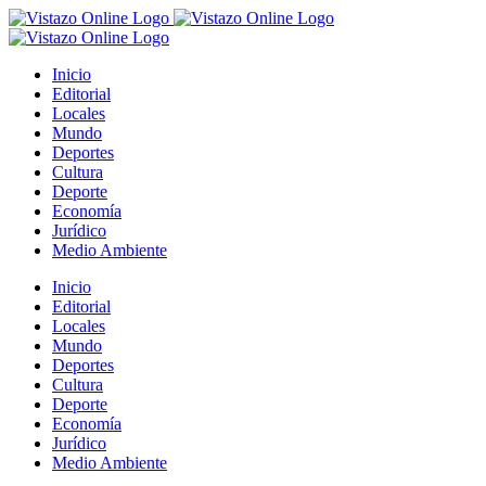
Saltar
al
contenido
Inicio
Editorial
Locales
Mundo
Deportes
Cultura
Deporte
Economía
Jurídico
Medio Ambiente
Inicio
Editorial
Locales
Mundo
Deportes
Cultura
Deporte
Economía
Jurídico
Medio Ambiente