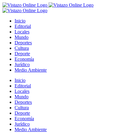
Saltar
al
contenido
Inicio
Editorial
Locales
Mundo
Deportes
Cultura
Deporte
Economía
Jurídico
Medio Ambiente
Inicio
Editorial
Locales
Mundo
Deportes
Cultura
Deporte
Economía
Jurídico
Medio Ambiente