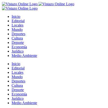
Saltar
al
contenido
Inicio
Editorial
Locales
Mundo
Deportes
Cultura
Deporte
Economía
Jurídico
Medio Ambiente
Inicio
Editorial
Locales
Mundo
Deportes
Cultura
Deporte
Economía
Jurídico
Medio Ambiente