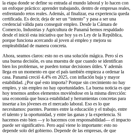
la etapa donde se define su entrada al mundo laboral y lo hacen con
un enfoque práctico: aprender trabajando, dentro de empresas reales,
enfrentando retos reales. Además, al finalizar, esa experiencia queda
certificada. Es decir, deja de ser un “intento” y pasa a ser una
credencial válida para conseguir empleo. Desde la Cámara de
Comercio, Industrias y Agricultura de Panamá hemos respaldado
desde el inició esta iniciativa que hoy ya es Ley de la República,
porque funciona acercando al joven al empleo y mejora su
empleabilidad de manera concreta.
Ahora, seamos claros: esto no es una solución mágica. Pero sí es
una buena decisión, es una muestra de que cuando se identifican
bien los problemas, se pueden tomar decisiones útiles. Y además
llega en un momento en que el país también empieza a ordenar la
casa. Panamá creció 4.4% en 2025, con inflación baja y mayor
estabilidad. ¿Por qué esto importa? Porque sin crecimiento no hay
empleo, y sin empleo no hay oportunidades. La buena noticia es que
hoy tenemos ambos elementos moviéndose en la misma dirección:
una economía que busca estabilidad y herramientas concretas para
insertar a los jóvenes en el mercado laboral. Eso es lo que
necesitamos: puentes. Puentes entre la educación y el trabajo, entre
el talento y la oportunidad, y entre las ganas y la experiencia. Si
hacemos esto bien —y lo hacemos con responsabilidad— el impacto
puede ser significativo. Pero aquí viene lo importante: esto no
depende solo del gobierno. Depende de las empresas, de que