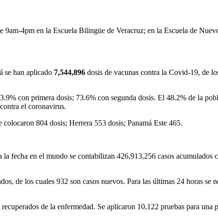
rio de 9am-4pm en la Escuela Bilingüe de Veracruz; en la Escuela de Nu
á se han aplicado
7,544,896
dosis de vacunas contra la Covid-19, de lo
 83.9% con primera dosis; 73.6% con segunda dosis. El 48.2% de la pobla
contra el coronavirus.
se colocaron 804 dosis; Herrera 553 dosis; Panamá Este 465.
a la fecha en el mundo se contabilizan 426,913,256 casos acumulados
 de los cuales 932 son casos nuevos. Para las últimas 24 horas se noti
 recuperados de la enfermedad. Se aplicaron 10,122 pruebas para una p