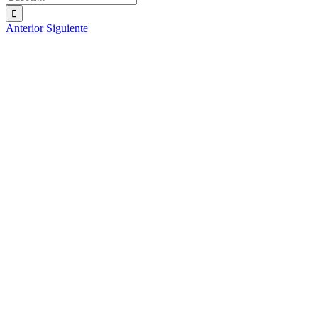
Anterior
Siguiente
Ver
imagen
más
grande