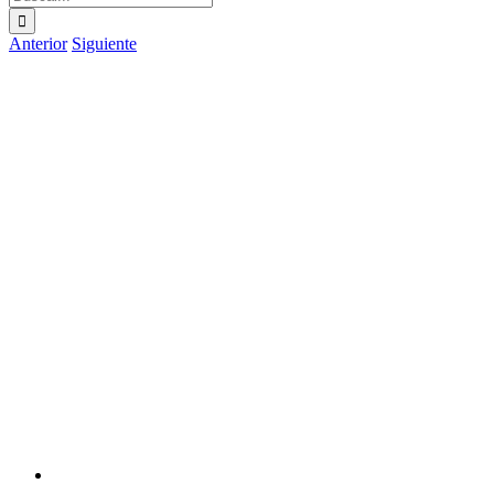
Anterior
Siguiente
Ver
imagen
más
grande