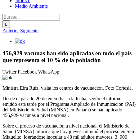
Jurídico
Medio Ambiente
Buscar:
Anterior
Siguiente
Ver
imagen
más
456,929 vacunas han sido aplicadas en todo el país
grande
que representa el 10 % de la población
Twitter
Facebook
WhatsApp
Ministra Eira Ruiz, visita los centros de vacunación. Foto Cortesía.
Desde el pasado 20 de enero hasta la fecha, según el informe
emitido esta tarde por el Programa Ampliado de Inmunización (PAI)
del Ministerio de Salud (MINSA) en Panamá se han aplicado
456,929 vacunas a nivel nacional.
Sobre el proceso de vacunación a nivel nacional, el Ministerio de
Salud (MINSA) informa que hoy jueves culminó el proceso en San
Miguelito, lográndose inocular a 48 mil adultos mayores, 3, 900