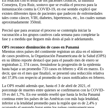
En relación con el tema de los pacientes crónicos, la ministra
Consejera, Eyra Ruiz, sostuvo que se evalúa el proceso para la
inmunización contra la COVID-19, en ese sentido explicó que
existen diferentes tipos de pacientes que padecen de enfermedades
tales como cáncer, VIH, diabetes, hipertensos, etc., los cuales suman
aproximadamente 350mil.
Precisó que para avanzar el proceso se contempla iniciar la
vacunación a los grupos cautivos cada semana para completar la
fase y a medida que lleguen más dosis al país ir adelantando.
OPS reconoce disminución de casos en Panamá
Mientras otros países del continente registran un alza en el número
de casos positivos, la Organización Panamericana de la Salud (OPS)
en su último reporte destacó que para el pasado mes de enero se
registraban 2, 374 casos, frenándose la progresión de la epidemia
hasta bajar a un promedio 733 casos en febrero y 456 en marzo. Es
decir, que en el mes que finalizó, se presentó una reducción relativa
del 37,8% con respecto al promedio de casos notificados en febrero.
La OPS resaltó además que, hasta el 3 de abril de 2021, el
porcentaje de muertes entre quienes se confirmaron con la COVID-
19 es del 1,7%. En ese sentido reseñó que hasta la fecha Panamá
continua entre los países de las Américas con más baja letalidad,
inferior a la letalidad promedio para la región que es de 2,4% y
ocupando el segundo lugar entre los países centroamericanos