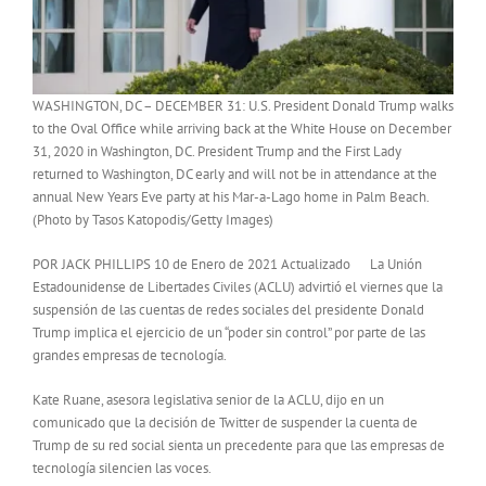
WASHINGTON, DC – DECEMBER 31: U.S. President Donald Trump walks
to the Oval Office while arriving back at the White House on December
31, 2020 in Washington, DC. President Trump and the First Lady
returned to Washington, DC early and will not be in attendance at the
annual New Years Eve party at his Mar-a-Lago home in Palm Beach.
(Photo by Tasos Katopodis/Getty Images)
POR JACK PHILLIPS 10 de Enero de 2021 Actualizado La Unión
Estadounidense de Libertades Civiles (ACLU) advirtió el viernes que la
suspensión de las cuentas de redes sociales del presidente Donald
Trump implica el ejercicio de un “poder sin control” por parte de las
grandes empresas de tecnología.
Kate Ruane, asesora legislativa senior de la ACLU, dijo en un
comunicado que la decisión de Twitter de suspender la cuenta de
Trump de su red social sienta un precedente para que las empresas de
tecnología silencien las voces.