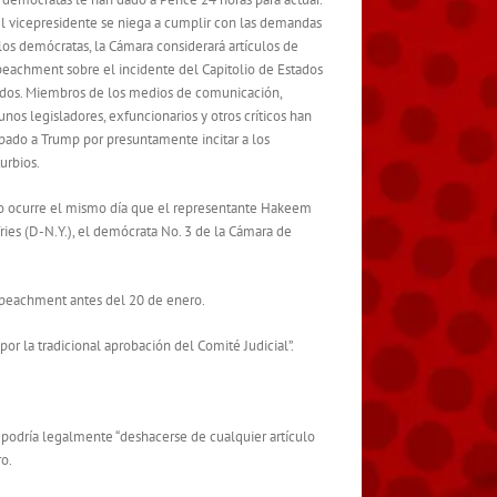
el vicepresidente se niega a cumplir con las demandas
los demócratas, la Cámara considerará artículos de
eachment sobre el incidente del Capitolio de Estados
dos. Miembros de los medios de comunicación,
unos legisladores, exfuncionarios y otros críticos han
pado a Trump por presuntamente incitar a los
turbios.
o ocurre el mismo día que el representante Hakeem
fries (D-N.Y.), el demócrata No. 3 de la Cámara de
 impeachment antes del 20 de enero.
or la tradicional aprobación del Comité Judicial”.
 podría legalmente “deshacerse de cualquier artículo
o.