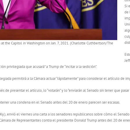
Si 
de 
imp
Uni
alg
cul
dis
at the Capitol in Washington on Jan. 7, 2021. (Charlotte Cuthbertson/The
Est
Jef
ón privilegiada que acusará” a Trump de “incitar a la sedición”.
vilegiada permitirá a la Cámara actuar “rápidamente” para considerar el artículo de
de presentar el artículo, lo “votarán” y lo “enviarán al Senado sin tener que pasar p
obtener una condena en el Senado antes del 20 de enero parecen ser escasas.
Ky.), envió el viernes una carta a los senadores republicanos sobre cómo el Senado
Cámara de Representantes contra el presidente Donald Trump antes del 20 de ener