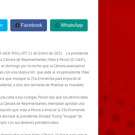
er
Facebook
WhatsApp
 JACK PHILLIPS 11 de Enero de 2021 La presidenta
la Cámara de Representantes, Nancy Pelosi (D-Calif.),
o el domingo por la noche que la Cámara avanzará el
es con una resolución que pide al vicepresidente Mike
ce que invoque la 25a Enmienda para enjuiciar al
sidente, a solo dos semanas de finalizar su mandato.
una carta a sus colegas, Pelosi dijo que los demócratas
la Cámara de Representantes intentarán aprobar una
olución que insta a Pence a invocar la 25a Enmienda
a declarar al presidente Donald Trump “incapaz” de
plir con sus deberes presidenciales.
 demócratas le han dado a Pence 24 horas para actuar.