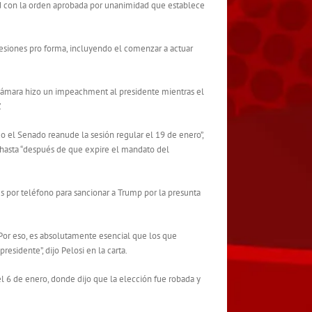
ad con la orden aprobada por unanimidad que establece
sesiones pro forma, incluyendo el comenzar a actuar
a Cámara hizo un impeachment al presidente mientras el
.
 el Senado reanude la sesión regular el 19 de enero”,
hasta “después de que expire el mandato del
es por teléfono para sancionar a Trump por la presunta
Por eso, es absolutamente esencial que los que
sidente”, dijo Pelosi en la carta.
 6 de enero, donde dijo que la elección fue robada y