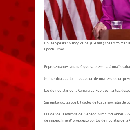
House Speaker Nancy Pelosi (D-Calif.) speaks to media 
Epoch Times)
Representantes, anunció que se presentará una “resoluci
Jeffries dijo que la introducción de una resolución pri
Los demócratas de la Cámara de Representantes, después 
Sin embargo, las posibilidades de los demócratas de 
El líder de la mayoría del Senado, Mitch McConnell (R-
de impeachment” propuesto por los demócratas de la 