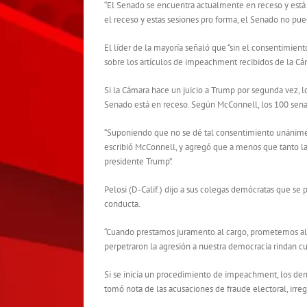
“El Senado se encuentra actualmente en receso y está
el receso y estas sesiones pro forma, el Senado no pue
El líder de la mayoría señaló que “sin el consentimie
sobre los artículos de impeachment recibidos de la Cá
Si la Cámara hace un juicio a Trump por segunda vez, 
Senado está en receso. Según McConnell, los 100 senado
“Suponiendo que no se dé tal consentimiento unánime, 
escribió McConnell, y agregó que a menos que tanto l
presidente Trump”.
Pelosi (D-Calif.) dijo a sus colegas demócratas que se
conducta.
“Cuando prestamos juramento al cargo, prometemos al 
perpetraron la agresión a nuestra democracia rindan cu
Si se inicia un procedimiento de impeachment, los dem
tomó nota de las acusaciones de fraude electoral, irreg