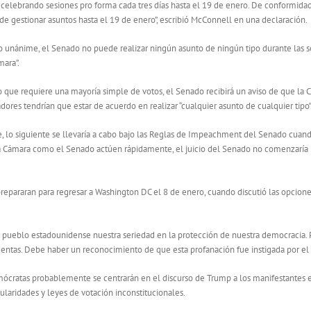
 celebrando sesiones pro forma cada tres días hasta el 19 de enero. De conformid
de gestionar asuntos hasta el 19 de enero”, escribió McConnell en una declaración.
nto unánime, el Senado no puede realizar ningún asunto de ningún tipo durante las 
mara”.
lo que requiere una mayoría simple de votos, el Senado recibirá un aviso de que l
res tendrían que estar de acuerdo en realizar “cualquier asunto de cualquier tipo”
lo siguiente se llevaría a cabo bajo las Reglas de Impeachment del Senado cuando
a Cámara como el Senado actúen rápidamente, el juicio del Senado no comenzaría 
 prepararan para regresar a Washington DC el 8 de enero, cuando discutió las opcion
pueblo estadounidense nuestra seriedad en la protección de nuestra democracia. 
entas. Debe haber un reconocimiento de que esta profanación fue instigada por el pre
ócratas probablemente se centrarán en el discurso de Trump a los manifestantes el
ularidades y leyes de votación inconstitucionales.