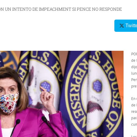
ON UN INTENTO DE IMPEACHMENT SI PENCE NO RESPONDE
Twitt
POR
de 
dij
lun
Pen
pre
En 
de 
res
par
cum
Los