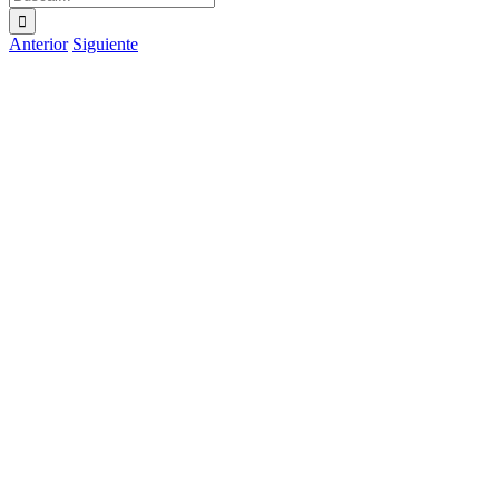
Anterior
Siguiente
Ver
imagen
más
grande