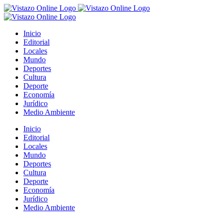
Saltar
al
contenido
Inicio
Editorial
Locales
Mundo
Deportes
Cultura
Deporte
Economía
Jurídico
Medio Ambiente
Inicio
Editorial
Locales
Mundo
Deportes
Cultura
Deporte
Economía
Jurídico
Medio Ambiente