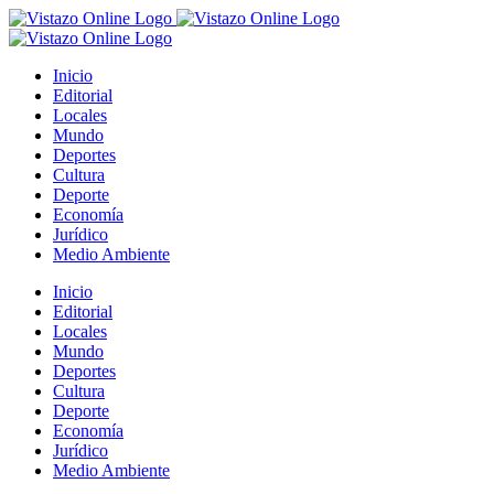
Saltar
al
contenido
Inicio
Editorial
Locales
Mundo
Deportes
Cultura
Deporte
Economía
Jurídico
Medio Ambiente
Inicio
Editorial
Locales
Mundo
Deportes
Cultura
Deporte
Economía
Jurídico
Medio Ambiente