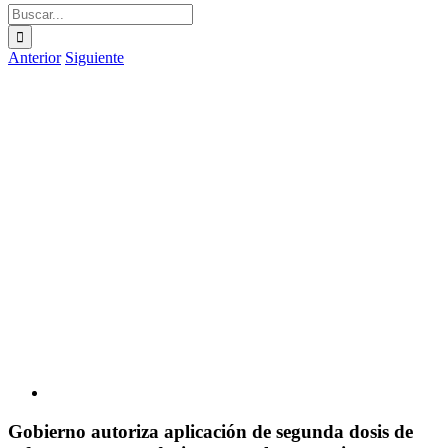
Buscar:
Anterior
Siguiente
Ver
imagen
más
grande
Gobierno autoriza aplicación de segunda dosis de