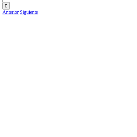
Anterior
Siguiente
Ver
imagen
más
grande