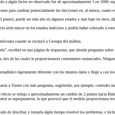
bido a algún factor no observado fue de aproximadamente 1 en 1000, segú
s como para cambiar potencialmente las elecciones en, al menos, cuatro
 puntos, puede ser más alto en algunos estados y más bajo en otros, di
efecto sería mayor en los estados indecisos y podría haber colocado a es
mócrata) cuando se excluyó a Georgia del análisis.
ría”, escribió en una página de respuestas, que aborda preguntas sobre 
, dos de las cuales le proporcionaron comentarios sustanciales. Ninguno
tadístico ligeramente diferente con los mismos datos y llegó a casi lo
taron a Turner con más preguntas, sugiriendo, por ejemplo, controles m
l efecto se redujo a aproximadamente un cambio de 2 puntos hacia Biden
ontrol se superpusieron, lo que provocó que el modelo proporcionara res
o de descifrar, y tomaría algún tiempo resolver los problemas, e inclu