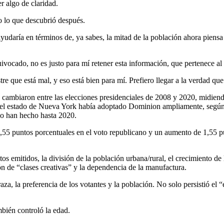
r algo de claridad.
o lo que descubrió después.
udaría en términos de, ya sabes, la mitad de la población ahora piensa
vocado, no es justo para mí retener esta información, que pertenece al
re que está mal, y eso está bien para mí. Prefiero llegar a la verdad que
cambiaron entre las elecciones presidenciales de 2008 y 2020, midiend
 el estado de Nueva York había adoptado Dominion ampliamente, según 
o han hecho hasta 2020.
55 puntos porcentuales en el voto republicano y un aumento de 1,55 pu
s emitidos, la división de la población urbana/rural, el crecimiento de 
ón de “clases creativas” y la dependencia de la manufactura.
 raza, la preferencia de los votantes y la población. No solo persistió e
bién controló la edad.