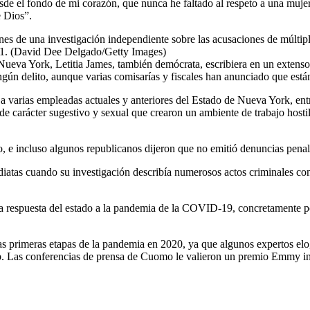
esde el fondo de mi corazón, que nunca he faltado al respeto a una muje
e Dios”.
iones de una investigación independiente sobre las acusaciones de múl
21. (David Dee Delgado/Getty Images)
 Nueva York, Letitia James, también demócrata, escribiera en un extens
gún delito, aunque varias comisarías y fiscales han anunciado que está
varias empleadas actuales y anteriores del Estado de Nueva York, entr
carácter sugestivo y sexual que crearon un ambiente de trabajo hostil 
so, e incluso algunos republicanos dijeron que no emitió denuncias penal
diatas cuando su investigación describía numerosos actos criminales cont
 respuesta del estado a la pandemia de la COVID-19, concretamente por
as primeras etapas de la pandemia en 2020, ya que algunos expertos elo
 Las conferencias de prensa de Cuomo le valieron un premio Emmy intern