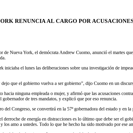
ORK RENUNCIA AL CARGO POR ACUSACIONES
York, el demócrata Andrew Cuomo, anunció el martes que dimitirá
ada.
niciaba el lunes las deliberaciones sobre una investigación de impeac
dejo que el gobierno vuelva a ser gobierno”, dijo Cuomo en un discurs
 hacia ninguna empleada o mujer, y afirmó que las acusaciones contra él
l gobernador de tres mandatos, y explicó que por eso renuncia.
el Congreso, se convertirá en la 57ª gobernadora del estado y en la p
el derroche de energía en distracciones es lo último que debe ser el 
los amo a ustedes. Todo lo que he hecho ha sido motivado por ese amo