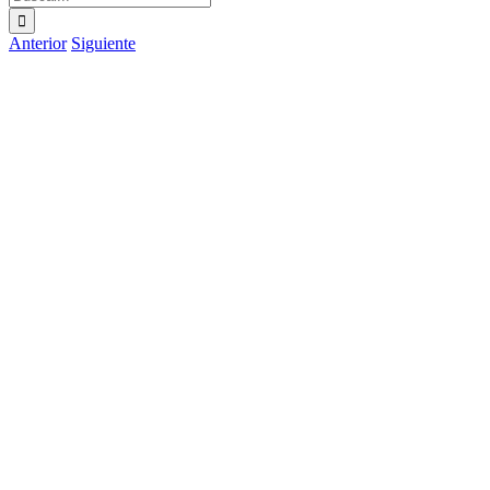
Anterior
Siguiente
Ver
imagen
más
grande