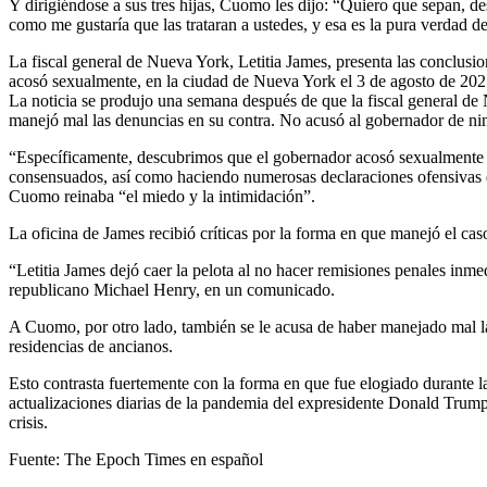
Y dirigiéndose a sus tres hijas, Cuomo les dijo: “Quiero que sepan, d
como me gustaría que las trataran a ustedes, y esa es la pura verdad d
La fiscal general de Nueva York, Letitia James, presenta las conclus
acosó sexualmente, en la ciudad de Nueva York el 3 de agosto de 20
La noticia se produjo una semana después de que la fiscal general de
manejó mal las denuncias en su contra. No acusó al gobernador de nin
“Específicamente, descubrimos que el gobernador acosó sexualmente a 
consensuados, así como haciendo numerosas declaraciones ofensivas de 
Cuomo reinaba “el miedo y la intimidación”.
La oficina de James recibió críticas por la forma en que manejó el ca
“Letitia James dejó caer la pelota al no hacer remisiones penales inme
republicano Michael Henry, en un comunicado.
A Cuomo, por otro lado, también se le acusa de haber manejado mal la
residencias de ancianos.
Esto contrasta fuertemente con la forma en que fue elogiado durante l
actualizaciones diarias de la pandemia del expresidente Donald Trump.
crisis.
Fuente: The Epoch Times en español