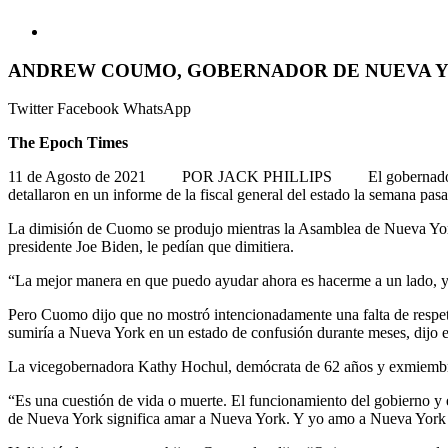
ANDREW COUMO, GOBERNADOR DE NUEVA Y
Twitter
Facebook
WhatsApp
The Epoch Times
11 de Agosto de 2021 POR JACK PHILLIPS El gobernador de Nueva 
detallaron en un informe de la fiscal general del estado la semana pas
La dimisión de Cuomo se produjo mientras la Asamblea de Nueva York i
presidente Joe Biden, le pedían que dimitiera.
“La mejor manera en que puedo ayudar ahora es hacerme a un lado, y 
Pero Cuomo dijo que no mostró intencionadamente una falta de respeto
sumiría a Nueva York en un estado de confusión durante meses, dijo e
La vicegobernadora Kathy Hochul, demócrata de 62 años y exmiembro d
“Es una cuestión de vida o muerte. El funcionamiento del gobierno y 
de Nueva York significa amar a Nueva York. Y yo amo a Nueva York y 