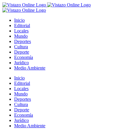
Saltar
al
contenido
Inicio
Editorial
Locales
Mundo
Deportes
Cultura
Deporte
Economía
Jurídico
Medio Ambiente
Inicio
Editorial
Locales
Mundo
Deportes
Cultura
Deporte
Economía
Jurídico
Medio Ambiente