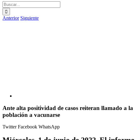
Buscar:
Anterior
Siguiente
Ver
imagen
más
grande
Ante alta positividad de casos reiteran llamado a la
población a vacunarse
Twitter
Facebook
WhatsApp