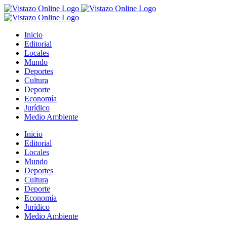
Saltar
al
contenido
Inicio
Editorial
Locales
Mundo
Deportes
Cultura
Deporte
Economía
Jurídico
Medio Ambiente
Inicio
Editorial
Locales
Mundo
Deportes
Cultura
Deporte
Economía
Jurídico
Medio Ambiente