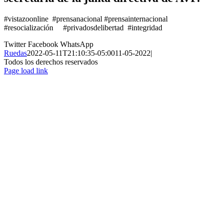
#vistazoonline #prensanacional #prensainternacional
#resocialización #privadosdelibertad #integridad
Twitter
Facebook
WhatsApp
Ruedas
2022-05-11T21:10:35-05:00
11-05-2022
|
Todos los derechos reservados
Page load link
Ir
a
Arriba