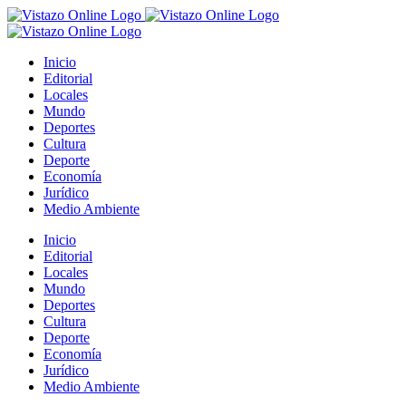
Saltar
al
contenido
Inicio
Editorial
Locales
Mundo
Deportes
Cultura
Deporte
Economía
Jurídico
Medio Ambiente
Inicio
Editorial
Locales
Mundo
Deportes
Cultura
Deporte
Economía
Jurídico
Medio Ambiente