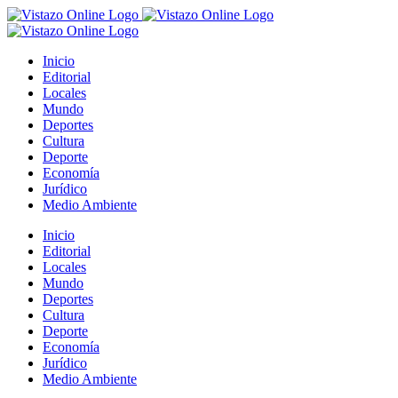
Saltar
al
contenido
Inicio
Editorial
Locales
Mundo
Deportes
Cultura
Deporte
Economía
Jurídico
Medio Ambiente
Inicio
Editorial
Locales
Mundo
Deportes
Cultura
Deporte
Economía
Jurídico
Medio Ambiente