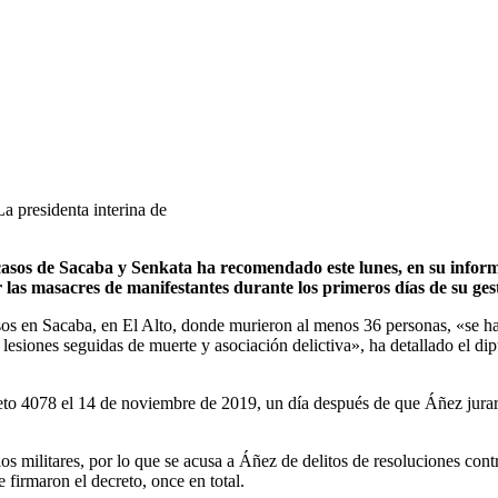
 presidenta interina de
casos de Sacaba y Senkata ha recomendado este lunes, en su informe 
 las masacres de manifestantes durante los primeros días de su ges
n Sacaba, en El Alto, donde murieron al menos 36 personas, «se ha d
es, lesiones seguidas de muerte y asociación delictiva», ha detallado e
reto 4078 el 14 de noviembre de 2019, un día después de que Áñez jurara
los militares, por lo que se acusa a Áñez de delitos de resoluciones cont
e firmaron el decreto, once en total.