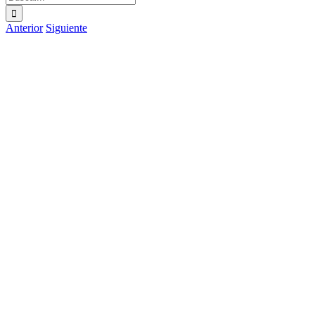
Anterior
Siguiente
Ver
imagen
más
grande