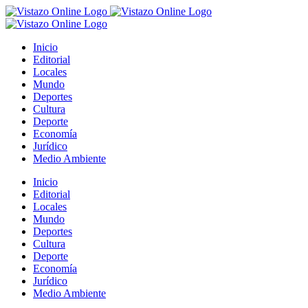
Saltar
al
contenido
Inicio
Editorial
Locales
Mundo
Deportes
Cultura
Deporte
Economía
Jurídico
Medio Ambiente
Inicio
Editorial
Locales
Mundo
Deportes
Cultura
Deporte
Economía
Jurídico
Medio Ambiente