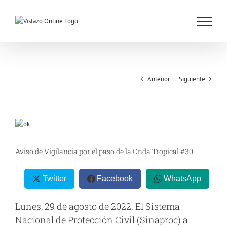
Saltar
al
contenido
Anterior
Siguiente
Ver
imagen
más
Aviso de Vigilancia por el paso de la Onda Tropical #30
grande
Twitter
Facebook
WhatsApp
Lunes, 29 de agosto de 2022.
El Sistema
Nacional de Protección Civil (Sinaproc) a