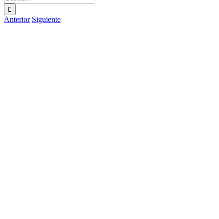
Anterior
Siguiente
Ver
imagen
más
grande