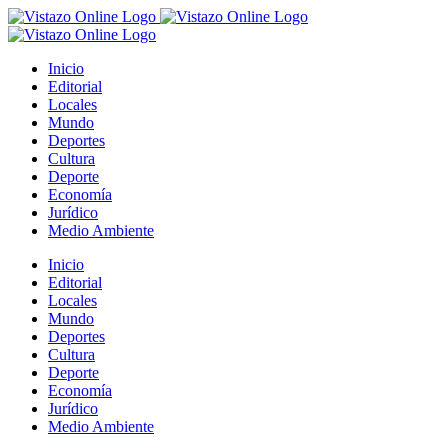
Saltar
al
contenido
Inicio
Editorial
Locales
Mundo
Deportes
Cultura
Deporte
Economía
Jurídico
Medio Ambiente
Inicio
Editorial
Locales
Mundo
Deportes
Cultura
Deporte
Economía
Jurídico
Medio Ambiente