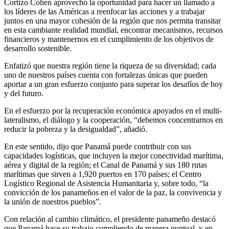
Cortizo Cohen aprovechó la oportunidad para hacer un llamado a
los líderes de las Américas a reenfocar las acciones y a trabajar
juntos en una mayor cohesión de la región que nos permita transitar
en esta cambiante realidad mundial, encontrar mecanismos, recursos
financieros y mantenernos en el cumplimiento de los objetivos de
desarrollo sostenible.
Enfatizó que nuestra región tiene la riqueza de su diversidad; cada
uno de nuestros países cuenta con fortalezas únicas que pueden
aportar a un gran esfuerzo conjunto para superar los desafíos de hoy
y del futuro.
En el esfuerzo por la recuperación económica apoyados en el multi-
lateralismo, el diálogo y la cooperación, “debemos concentrarnos en
reducir la pobreza y la desigualdad”, añadió.
En este sentido, dijo que Panamá puede contribuir con sus
capacidades logísticas, que incluyen la mejor conectividad marítima,
aérea y digital de la región; el Canal de Panamá y sus 180 rutas
marítimas que sirven a 1,920 puertos en 170 países; el Centro
Logístico Regional de Asistencia Humanitaria y, sobre todo, “la
convicción de los panameños en el valor de la paz, la convivencia y
la unión de nuestros pueblos”.
Con relación al cambio climático, el presidente panameño destacó
que Panamá hace su trabajo cumpliendo de manera puntual, y en