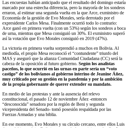
Las encuestas habían anticipado que el resultado del domingo estaría
marcado por una estrecha diferencia, pero la mayoría de los sondeos
erraron, al estimar una segunda vuelta en la que Arce, exministro de
Economía de la gestión de Evo Morales, sería derrotado por el
expresidente Carlos Mesa. Finalmente ocurrió todo lo contrario:
Arce ganó en primera vuelta (con un 53%) según los sondeos a boca
de urna, mientras que Mesa consiguió un 30%. El exministro superó
así la votación que Evo Morales consiguió en 2019 (47%).
La victoria en primera vuelta sorprendió a muchos en Bolivia. Al
mediodía, el propio Mesa reconoció el “contundente” triunfo del
MAS y aseguró que la alianza Comunidad Ciudadana (CC) será la
cabeza de la oposición al futuro gobierno.
Según los analistas
paceños, lo que ocurrió en las urnas en parte sería un “voto
castigo” de los bolivianos al gobierno interino de Jeanine Áñez,
muy criticado por su gestión en la pandemia y por la ambición
de la propia gobernante de querer extender su mandato.
En medio de las protestas y ante la ausencia del relevo
constitucional, el pasado 12 de noviembre Áñez -entonces
“desconocida” senadora por la región de Beni y segunda
vicepresidenta del Senado- tomó posesión respaldada por las
Fuerzas Armadas y una biblia.
En ese momento, Evo Morales y su círculo cercano, entre ellos Luis