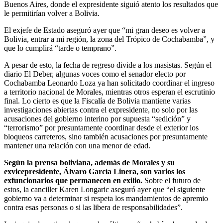
Buenos Aires, donde el expresidente siguió atento los resultados que
le permitirían volver a Bolivia.
El exjefe de Estado aseguró ayer que “mi gran deseo es volver a
Bolivia, entrar a mi región, la zona del Trópico de Cochabamba”, y
que lo cumplirá “tarde o temprano”.
A pesar de esto, la fecha de regreso divide a los masistas. Según el
diario El Deber, algunas voces como el senador electo por
Cochabamba Leonardo Loza ya han solicitado coordinar el ingreso
a territorio nacional de Morales, mientras otros esperan el escrutinio
final. Lo cierto es que la Fiscalía de Bolivia mantiene varias
investigaciones abiertas contra el expresidente, no solo por las
acusaciones del gobierno interino por supuesta “sedición” y
“terrorismo” por presuntamente coordinar desde el exterior los
bloqueos carreteros, sino también acusaciones por presuntamente
mantener una relación con una menor de edad.
Según la prensa boliviana, además de Morales y su
exvicepresidente, Álvaro García Linera, son varios los
exfuncionarios que permanecen en exilio.
Sobre el futuro de
estos, la canciller Karen Longaric aseguró ayer que “el siguiente
gobierno va a determinar si respeta los mandamientos de apremio
contra esas personas o si las libera de responsabilidades”.