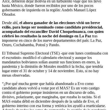
Arce, debieron dejar Bolivia en un turbulento viaje que los llevó
hasta México, donde fueron recibidos por uno de los pocos
gobernantes de izquierda en la región: Andrés Manuel López
Obrador.
Desde ahí,
el ahora ganador de las elecciones vivió un breve
exilio, para luego ser nominado como candidato presidencial,
acompañado del excanciller David Choquehuanca, con quien
celebró los resultados la noche del domingo en La Paz
tras
imponerse en cinco de los nueve departamentos del país: La Paz,
Oruro, Cochabamba, Potosí y Pando.
El Tribunal Supremo Electoral (TSE) -que este lunes continuaba con
el escrutinio- modificó el calendario electoral y aunque los
mandatarios bolivianos solían asumir sus funciones en enero, la
pandemia y la dimisión de Morales modificó la fecha, que tendría
lugar entre el 31 de octubre y 14 de noviembre. Esto, si no hay
mesas observadas.
“¿Por qué mucha gente que había abandonado a Evo como
candidato ahora volvió a votar por el MAS? Es un voto castigo
contra el gobierno porque insistieron en un discurso de odio,
divisivo, polarizante, que marginaba, que rozaba lo racista. Si el
MAS estaba débil en diciembre después de la salida de Evo, el
gobierno interino con esa forma y retórica los ayudó a rearticularse.