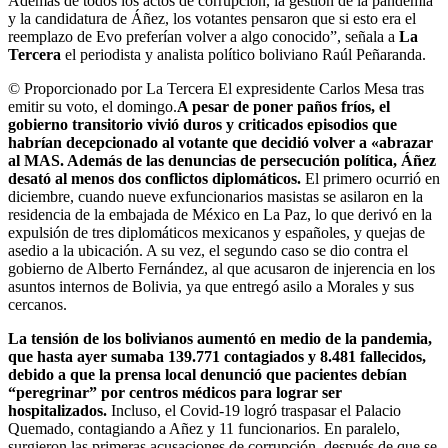
Además de todos los actos de corrupción, la gestión de la pandemia
y la candidatura de Áñez, los votantes pensaron que si esto era el
reemplazo de Evo preferían volver a algo conocido”, señala a
La
Tercera
el periodista y analista político boliviano Raúl Peñaranda.
© Proporcionado por La Tercera
El expresidente Carlos Mesa tras
emitir su voto, el domingo.
A pesar de poner paños fríos, el
gobierno transitorio vivió duros y criticados episodios que
habrían decepcionado al votante que decidió volver a «abrazar
al MAS. Además de las denuncias de persecución política, Áñez
desató al menos dos conflictos diplomáticos.
El primero ocurrió en
diciembre, cuando nueve exfuncionarios masistas se asilaron en la
residencia de la embajada de México en La Paz, lo que derivó en la
expulsión de tres diplomáticos mexicanos y españoles, y quejas de
asedio a la ubicación. A su vez, el segundo caso se dio contra el
gobierno de Alberto Fernández, al que acusaron de injerencia en los
asuntos internos de Bolivia, ya que entregó asilo a Morales y sus
cercanos.
La tensión de los bolivianos aumentó en medio de la pandemia,
que hasta ayer sumaba 139.771 contagiados y 8.481 fallecidos,
debido a que la prensa local denunció que pacientes debían
“peregrinar” por centros médicos para lograr ser
hospitalizados.
Incluso, el Covid-19 logró traspasar el Palacio
Quemado, contagiando a Añez y 11 funcionarios. En paralelo,
surgieron las primeras acusaciones de corrupción, después de que se