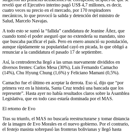
reveló que el Ejecutivo interino pagó US$ 4,7 millones, es decir,
cuatro veces su precio en el mercado, por 170 respiradores
mecánicos, lo que provocó la salida y detención del ministro de
Salud, Marcelo Navajas.
A todo esto se sumó la “fallida” candidatura de Jeanine Áñez, que
cuando tomó el poder aseguró que no extendería su mandato, sino
que buscaba pacificar el país. Pero en enero anunció su postulación,
aunque rápidamente su popularidad cayó en picada, lo que obligó a
renunciar a la candidatura el pasado 17 de septiembre.
Así, la centroderecha llegó a las urnas nuevamente divididos en
diversos frentes: Carlos Mesa (30%), Luis Fernando Camacho
(14%), Chu Hyung Chung (1,6%) y Feliciano Mamani (0,5%).
Camacho fue el último en aceptar la derrota. Eso sí, dijo que “por
primera vez en la historia, Santa Cruz tendrá una bancada que los
represente”. Hasta ayer no había resultados claros sobre la Asamblea
Legislativa, que en todo caso estaría dominada por el MAS.
El retorno de Evo
Tras su triunfo, el MAS no buscaría reestructurarse y tomar distancia
de la imagen de Evo Morales en el nuevo gobierno. Por el contrario,
el festejo masista sobrepasó las fronteras bolivianas y llegó hasta