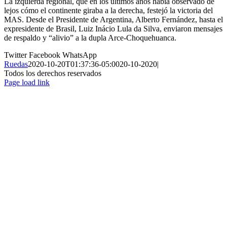
La izquierda regional, que en los últimos años había observado de
lejos cómo el continente giraba a la derecha, festejó la victoria del
MAS. Desde el Presidente de Argentina, Alberto Fernández, hasta el
expresidente de Brasil, Luiz Inácio Lula da Silva, enviaron mensajes
de respaldo y “alivio” a la dupla Arce-Choquehuanca.
Twitter
Facebook
WhatsApp
Ruedas
2020-10-20T01:37:36-05:00
20-10-2020
|
Todos los derechos reservados
Page load link
Ir
a
Arriba