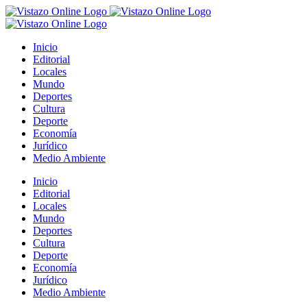
Saltar
al
contenido
Inicio
Editorial
Locales
Mundo
Deportes
Cultura
Deporte
Economía
Jurídico
Medio Ambiente
Inicio
Editorial
Locales
Mundo
Deportes
Cultura
Deporte
Economía
Jurídico
Medio Ambiente