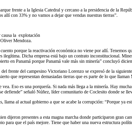
parque frente a la Iglesia Catedral y cercano a la presidencia de la Rep
 allí con 33% y no vamos a dejar que vendas nuestras tierras”.
r causa la explotación
y Oliver Mendoza.
n cuento porque la reactivación económica no viene por allí. Tenemos 
 es ilegítima. Dicha empresa está bajo un contrato inconstitucional. Min
bierto en Panamá porque Panamá vale más sin minería” concluyó diciend
del frente del campesino Victoriano Lorenzo se expresó de la siguien
ierto que representan demasiadas tierras que es parte de lo que llama
que vea. Eso es una porquería. Si nada más llega a la minería. Hay mu
 se defiende” señaló Núñez, líder comunitario de Coclesito donde se ll
das, llama al actual gobierno a que se acabe la corrupción: “Porque ya es
quien dijeron presentes a esta magna marcha donde participaron gran cant
 para que el país mejore. Tiene que haber una nueva estructura política