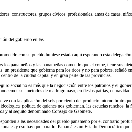
res, constructores, grupos cívicos, profesionales, amas de casas, niño
ción del gobierno en las
mprometido con su pueblo hubiese estado aquí esperando está delegación
s los panameños y las panameñas comen lo que el come, tiene sus nietos
oras, un presidente que gobierna para los ricos y no para pobres, señaló
ntro de la ciudad capital y en gran parte de las provincias.
uro social no es más que la negociación entre los patronos y el gobiern
nocemos sus métodos de madrugo naso, en fiestas patrias, en navidad 
elve con la aplicación del seis por ciento del producto interno bruto qu
deológica política de quienes nos gobiernan, las escuelas ranchos, la f
bos y al sequito denominado Consejo de Gabinete.
esponden a las necesidades del pueblo panameño por el contrario profu
radicionales y eso hay que pararlo. Panamá es un Estado Democrático que