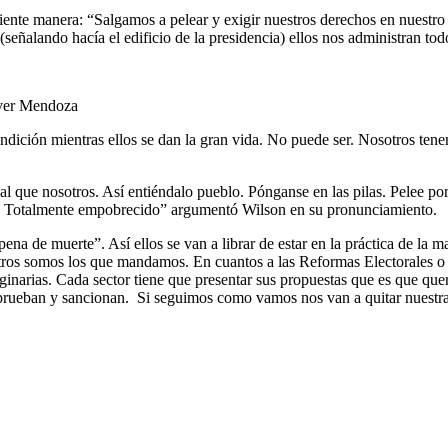
iguiente manera: “Salgamos a pelear y exigir nuestros derechos en nuest
eñalando hacía el edificio de la presidencia) ellos nos administran tod
liver Mendoza
 condición mientras ellos se dan la gran vida. No puede ser. Nosotros te
 que nosotros. Así entiéndalo pueblo. Pónganse en las pilas. Pelee por s
. Totalmente empobrecido” argumentó Wilson en su pronunciamiento.
ena de muerte”. Así ellos se van a librar de estar en la práctica de la
ros somos los que mandamos. En cuantos a las Reformas Electorales o 
arias. Cada sector tiene que presentar sus propuestas que es que quere
aprueban y sancionan. Si seguimos como vamos nos van a quitar nuestra