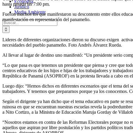
Economía
hasta pasada las 7:00 pm.
Jurídico
Medio Ambiente
Fueron muchos los que manifestaron su descontento entre ellos educado
manifestación en representación del panameño.
Buscar:
Lideres de diferentes organizaciones dieron su discurso exigen activa
necesidades del pueblo panameño. Foto Andrés Álvarez Rueda.
Al llevar al lugar de destino uno manifestó: “Un presidente serio co
“Lo que pasa es que tenemos un presidente que piensa y cree que todo
centros educativos de los hijos e hijas de los trabajadores y trabajad
República de Panamá (ASOPROF) en la protesta llevada a cabo en el ce
Luego dijo: “Hemos dichos en diferentes escenarios que el tema del seg
trabajadores. Y tenemos que prepararnos porque ya los conocemos. Co
Según el dirigente ya han dicho que el tema educativo en parte se resu
ruinosa en que se encuentran nuestras escuelas revela la podredumbre i
a Nito Cortizo, a la Ministra de Educación Maruja Gorday de Villalo
“Nosotros estamos en contra de las Reformas Electorales porque no r
aquellos que aspiran por libre postulación y los partidos políticos t
Abrego, dirigente de ASOPROF.