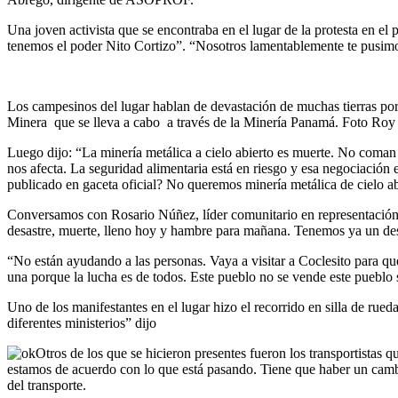
Una joven activista que se encontraba en el lugar de la protesta en el 
tenemos el poder Nito Cortizo”. “Nosotros lamentablemente te pusimos
Los campesinos del lugar hablan de devastación de muchas tierras po
Minera que se lleva a cabo a través de la Minería Panamá. Foto Ro
Luego dijo: “La minería metálica a cielo abierto es muerte. No coma
nos afecta. La seguridad alimentaria está en riesgo y esa negociación
publicado en gaceta oficial? No queremos minería metálica de cielo a
Conversamos con Rosario Núñez, líder comunitario en representación 
desastre, muerte, lleno hoy y hambre para mañana. Tenemos ya un des
“No están ayudando a las personas. Vaya a visitar a Coclesito para 
una porque la lucha es de todos. Este pueblo no se vende este pueblo
Uno de los manifestantes en el lugar hizo el recorrido en silla de rue
diferentes ministerios” dijo
Otros de los que se hicieron presentes fueron los transportistas 
estamos de acuerdo con lo que está pasando. Tiene que haber un cambio
del transporte.