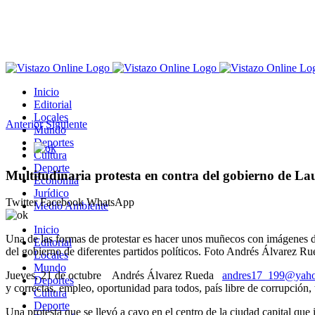
Saltar
al
contenido
Inicio
Editorial
Locales
Anterior
Siguiente
Mundo
Deportes
Ver
Cultura
imagen
Deporte
más
Multitudinaria protesta en contra del gobierno de La
Economía
grande
Jurídico
Twitter
Facebook
WhatsApp
Medio Ambiente
Inicio
Una de las formas de protestar es hacer unos muñecos con imágenes 
Editorial
del gobierno de diferentes partidos políticos. Foto Andrés Álvarez Ru
Locales
Mundo
Jueves, 21 de octubre Andrés Álvarez Rueda
andres17_199@yaho
Deportes
y correctas, empleo, oportunidad para todos, país libre de corrupción, 
Cultura
Deporte
Una protesta que se llevó a cavo en el centro de la ciudad capital que