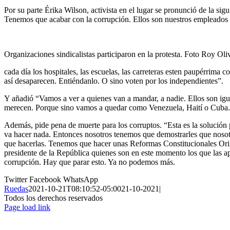
Por su parte Érika Wilson, activista en el lugar se pronunció de la s
Tenemos que acabar con la corrupción. Ellos son nuestros empleados (s
Organizaciones sindicalistas participaron en la protesta. Foto Roy O
cada día los hospitales, las escuelas, las carreteras esten paupérrima
así desaparecen. Entiéndanlo. O sino voten por los independientes”.
Y añadió “Vamos a ver a quienes van a mandar, a nadie. Ellos son igual
merecen. Porque sino vamos a quedar como Venezuela, Haití o Cuba
Además, pide pena de muerte para los corruptos. “Esta es la solución p
va hacer nada. Entonces nosotros tenemos que demostrarles que nosot
que hacerlas. Tenemos que hacer unas Reformas Constitucionales Origin
presidente de la República quienes son en este momento los que las 
corrupción. Hay que parar esto. Ya no podemos más.
Twitter
Facebook
WhatsApp
Ruedas
2021-10-21T08:10:52-05:00
21-10-2021
|
Todos los derechos reservados
Page load link
Ir
a