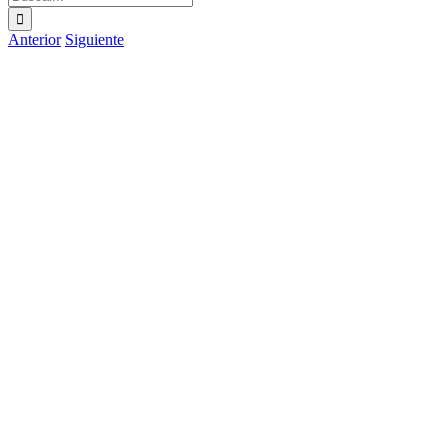
Anterior
Siguiente
Ver
imagen
más
grande