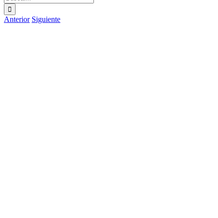
Anterior
Siguiente
Ver
imagen
más
grande