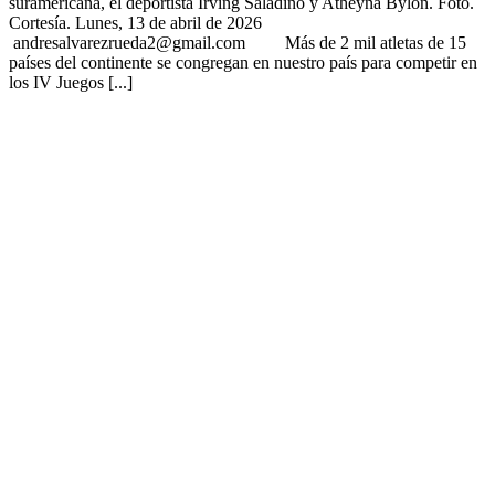
suramericana, el deportista Irving Saladino y Atheyna Bylon. Foto.
Cortesía. Lunes, 13 de abril de 2026
andresalvarezrueda2@gmail.com Más de 2 mil atletas de 15
países del continente se congregan en nuestro país para competir en
los IV Juegos [...]